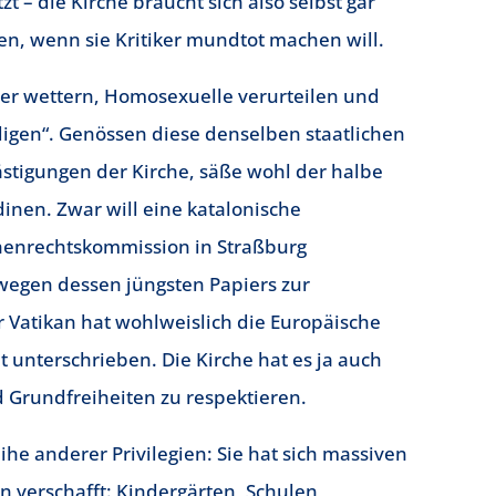
zt – die Kirche braucht sich also selbst gar
en, wenn sie Kritiker mundtot machen will.
der wettern, Homosexuelle verurteilen und
gen“. Genössen diese denselben staatlichen
stigungen der Kirche, säße wohl der halbe
inen. Zwar will eine katalonische
enrechtskommission in Straßburg
egen dessen jüngsten Papiers zur
 Vatikan hat wohlweislich die Europäische
unterschrieben. Die Kirche hat es ja auch
 Grundfreiheiten zu respektieren.
ihe anderer Privilegien: Sie hat sich massiven
n verschafft: Kindergärten, Schulen,