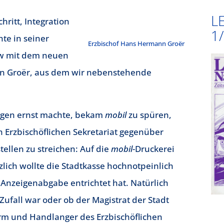
L
hritt, Integration
1
hte in seiner
Erzbischof Hans Hermann Groër
ew mit dem neuen
n Groër, aus dem wir nebenstehende
ngen ernst machte, bekam
mobil
zu spüren,
n Erzbischöflichen Sekretariat gegenüber
tellen zu streichen: Auf die
mobil-
Druckerei
lich wollte die Stadtkasse hochnotpeinlich
 Anzeigenabgabe entrichtet hat. Natürlich
 Zufall war oder ob der Magistrat der Stadt
rm und Handlanger des Erzbischöflichen