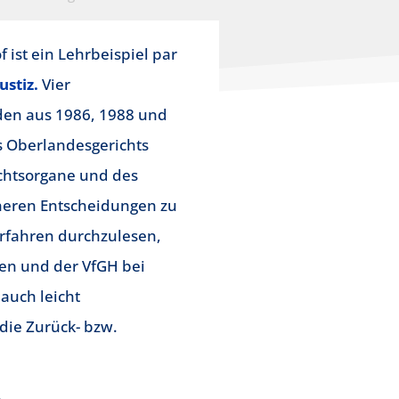
ist ein Lehrbeispiel par
stiz.
Vier
den aus 1986, 1988 und
es Oberlandesgerichts
echtsorgane und des
üheren Entscheidungen zu
erfahren durchzulesen,
ren und der VfGH bei
auch leicht
die Zurück- bzw.