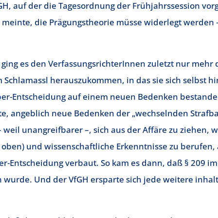
H, auf der die Tagesordnung der Frühjahrssession vor
k meinte, die Prägungstheorie müsse widerlegt werden 
e, ging es den VerfassungsrichterInnen zuletzt nur meh
m Schlamassl herauszukommen, in das sie sich selbst h
mber-Entscheidung auf einem neuen Bedenken bestande
te, angeblich neue Bedenken der „wechselnden Strafbark
 weil unangreifbarer –, sich aus der Affäre zu ziehen,
oben) und wissenschaftliche Erkenntnisse zu berufen,
ber-Entscheidung verbaut. So kam es dann, daß § 209 i
urde. Und der VfGH ersparte sich jede weitere inhalt