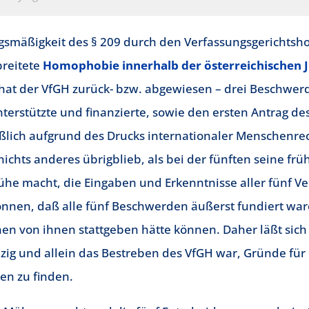
smäßigkeit des § 209 durch den Verfassungsgerichtshof 
breitete
Homophobie innerhalb der österreichischen Ju
at der VfGH zurück- bzw. abgewiesen – drei Beschwer
terstützte und finanzierte, sowie den ersten Antrag d
ießlich aufgrund des Drucks internationaler Menschenr
ichts anderes übrigblieb, als bei der fünften seine fr
Mühe macht, die Eingaben und Erkenntnisse aller fünf V
 können, daß alle fünf Beschwerden äußerst fundiert wa
en von ihnen stattgeben hätte können. Daher läßt sich 
zig und allein das Bestreben des VfGH war, Gründe für 
n zu finden.