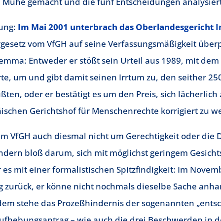
ie Mühe gemacht und die fünf Entscheidungen analysiert
ung:
Im Mai 2001 unterbrach das Oberlandesgericht I
gesetz vom VfGH auf seine Verfassungsmäßigkeit überp
lemma: Entweder er stößt sein Urteil aus 1989, mit dem 
te, um und gibt damit seinen Irrtum zu, den seither 2
ten, oder er bestätigt es um den Preis, sich lächerlic
schen Gerichtshof für Menschenrechte korrigiert zu w
em VfGH auch diesmal nicht um Gerechtigkeit oder die
dern bloß darum, sich mit möglichst geringem Gesichts
r es mit einer formalistischen Spitzfindigkeit: Im Nove
g zurück, er könne nicht nochmals dieselbe Sache anh
dem stehe das Prozeßhindernis der sogenannten „ents
ufhebungsantrag – wie auch die drei Beschwerden in d