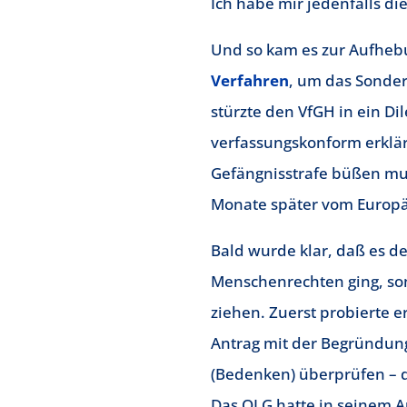
Ich habe mir jedenfalls d
Und so kam es zur Aufheb
Verfahren
, um das Sonder
stürzte den VfGH in ein Di
verfassungskonform erklär
Gefängnisstrafe büßen muß
Monate später vom Europäi
Bald wurde klar, daß es d
Menschenrechten ging, son
ziehen. Zuerst probierte e
Antrag mit der Begründun
(Bedenken) überprüfen – 
Das OLG hatte in seinem A