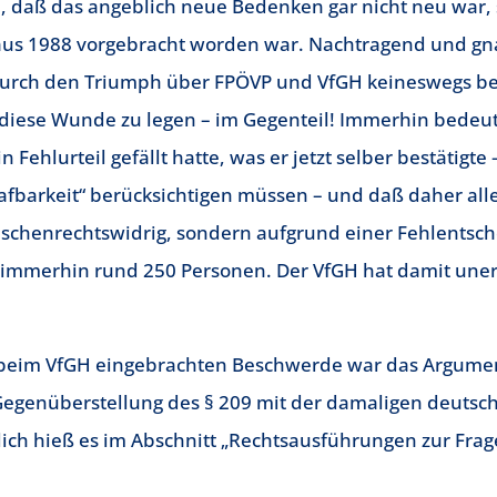
 daß das angeblich neue Bedenken gar nicht neu war, 
aus 1988 vorgebracht worden war. Nachtragend und gna
h durch den Triumph über FPÖVP und VfGH keineswegs b
 diese Wunde zu legen – im Gegenteil! Immerhin bedeu
 Fehlurteil gefällt hatte, was er jetzt selber bestätigte
afbarkeit“ berücksichtigen müssen – und daß daher all
nschenrechtswidrig, sondern aufgrund einer Fehlentsc
 immerhin rund 250 Personen. Der VfGH hat damit uner
 beim VfGH eingebrachten Beschwerde war das Argume
 Gegenüberstellung des § 209 mit der damaligen deuts
ich hieß es im Abschnitt „Rechtsausführungen zur Frag