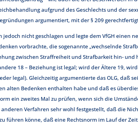
eichbehandlung aufgrund des Geschlechts und der sex
Begründungen argumentiert, mit der § 209 gerechtfertig
h jedoch nicht geschlagen und legte dem VfGH einen ne
denken vorbrachte, die sogenannte „wechselnde Strafb
ehung zwischen Straffreiheit und Strafbarkeit hin- un
 andere 18 – Beziehung ist legal; wird der Ältere 19, wird
ieder legal). Gleichzeitig argumentierte das OLG, daß se
en alten Bedenken enthalten habe und daß es überdies
norm ein zweites Mal zu prüfen, wenn sich die Umständ
n anderen Verfahren sehr wohl festgestellt, daß die Ni
azu führen könne, daß eine Rechtsnorm im Lauf der Zeit