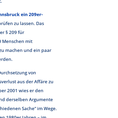
.
nnsbruck ein 209er-
rüfen zu lassen. Das
er § 209 für
50 Menschen mit
h zu machen und ein paar
erden.
 Durchsetzung von
verlust aus der Affäre zu
mber 2001 wies er den
and derselben Argumente
chiedenen Sache“ im Wege.
en 1980er Jahren – im