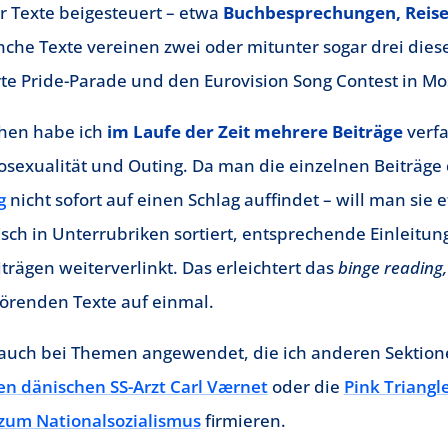
r Texte beigesteuert – etwa
Buchbesprechungen, Reise
nche Texte vereinen zwei oder mitunter sogar drei dies
te Pride-Parade und den Eurovision Song Contest in M
hen habe ich
im Laufe der Zeit mehrere Beiträge
verfa
osexualität und Outing. Da man die einzelnen Beiträge
g
nicht sofort auf einen Schlag auffindet – will man sie e
sch in Unterrubriken sortiert, entsprechende Einleitun
trägen weiterverlinkt. Das erleichtert das
binge reading,
renden Texte auf einmal.
 auch bei Themen angewendet, die ich anderen Sektio
en dänischen SS-Arzt Carl Værnet
oder die
Pink Triangle
 zum Nationalsozialismus
firmieren.