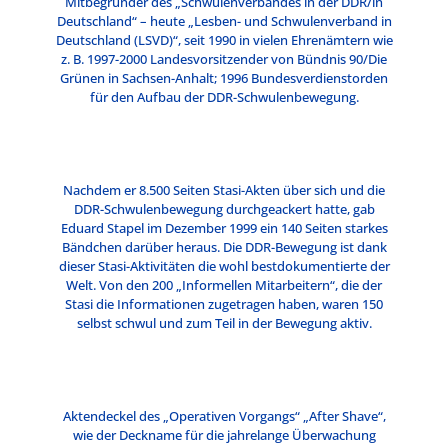
Mitbegründer des „Schwulenverbandes in der DDR/in
Deutschland“ – heute „Lesben- und Schwulenverband in
Deutschland (LSVD)“, seit 1990 in vielen Ehrenämtern wie
z. B. 1997-2000 Landesvorsitzender von Bündnis 90/Die
Grünen in Sachsen-Anhalt; 1996 Bundesverdienstorden
für den Aufbau der DDR-Schwulenbewegung.
Nachdem er 8.500 Seiten Stasi-Akten über sich und die
DDR-Schwulenbewegung durchgeackert hatte, gab
Eduard Stapel im Dezember 1999 ein 140 Seiten starkes
Bändchen darüber heraus. Die DDR-Bewegung ist dank
dieser Stasi-Aktivitäten die wohl bestdokumentierte der
Welt. Von den 200 „Informellen Mitarbeitern“, die der
Stasi die Informationen zugetragen haben, waren 150
selbst schwul und zum Teil in der Bewegung aktiv.
Aktendeckel des „Operativen Vorgangs“ „After Shave“,
wie der Deckname für die jahrelange Überwachung