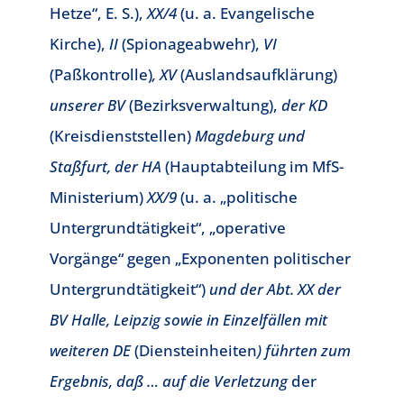
Hetze“, E. S.),
XX/4
(u. a. Evangelische
Kirche),
II
(Spionageabwehr),
VI
(Paßkontrolle)
, XV
(Auslandsaufklärung)
unserer BV
(Bezirksverwaltung),
der KD
(Kreisdienststellen)
Magdeburg und
Staßfurt, der HA
(Hauptabteilung im MfS-
Ministerium)
XX/9
(u. a. „politische
Untergrundtätigkeit“, „operative
Vorgänge“ gegen „Exponenten politischer
Untergrundtätigkeit“)
und der Abt. XX der
BV Halle, Leipzig sowie in Einzelfällen mit
weiteren DE
(Diensteinheiten
) führten zum
Ergebnis, daß … auf die Verletzung
der