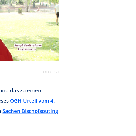
FOTO: ORF
 und das zu einem
eses
OGH-Urteil vom 4.
in
Sachen Bischofsouting