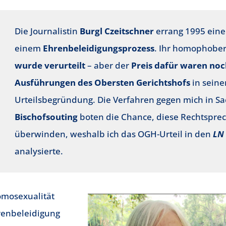
Die Journalistin
Burgl Czeitschner
errang 1995 ein
einem
Ehrenbeleidigungsprozess
. Ihr homophobe
wurde verurteilt
– aber der
Preis dafür waren n
Ausführungen des Obersten Gerichtshofs
in seine
Urteilsbegründung. Die Verfahren gegen mich in S
Bischofsouting
boten die Chance, diese Rechtspre
überwinden, weshalb ich das OGH-Urteil in den
LN
analysierte.
omosexualität
hrenbeleidigung