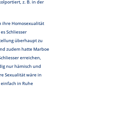
portiert, z. B. in der
h ihre Homosexualität
es Schliesser
stellung überhaupt zu
 und zudem hatte Marboe
Schliesser erreichen,
ndig nur hämisch und
e Sexualität wäre in
e einfach in Ruhe