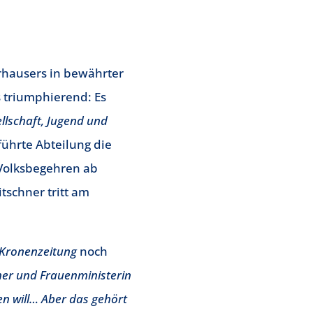
hausers in bewährter
s triumphierend: Es
llschaft, Jugend und
führte Abteilung die
-Volksbegehren ab
tschner tritt am
Kronenzeitung
noch
hner und Frauenministerin
n will… Aber das gehört