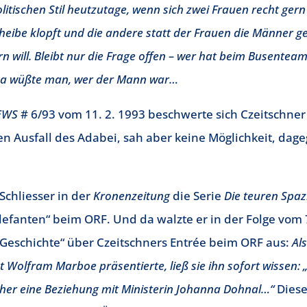
itischen Stil heutzutage, wenn sich zwei Frauen recht gern
cheibe klopft und die andere statt der Frauen die Männer g
 will. Bleibt nur die Frage offen – wer hat beim Busentea
Da wüßte man, wer der Mann war…
EWS
# 6/93 vom 11. 2. 1993 beschwerte sich Czeitschner 
Ausfall des Adabei, sah aber keine Möglichkeit, dageg
 Schliesser in der
Kronenzeitung
die Serie
Die teuren Spa
fanten“ beim ORF. Und da walzte er in der Folge vom 7
 „Geschichte“ über Czeitschners Entrée beim ORF aus:
Als
olfram Marboe präsentierte, ließ sie ihn sofort wissen: „
rüher eine Beziehung mit Ministerin Johanna Dohnal…“
Diese