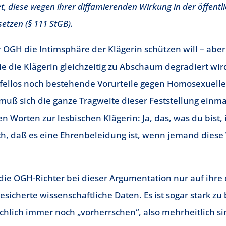
et, diese wegen ihrer diffamierenden Wirkung in der öffent
tzen (§ 111 StGB).
 OGH die Intimsphäre der Klägerin schützen will – aber 
 die Klägerin gleichzeitig zu Abschaum degradiert wird
ifellos noch bestehende Vorurteile gegen Homosexuell
uß sich die ganze Tragweite dieser Feststellung einm
 Worten zur lesbischen Klägerin: Ja, das, was du bist, i
ch, daß es eine Ehrenbeleidung ist, wenn jemand diese
e OGH-Richter bei dieser Argumentation nur auf ihre 
gesicherte wissenschaftliche Daten. Es ist sogar stark zu
chlich immer noch „vorherrschen“, also mehrheitlich si