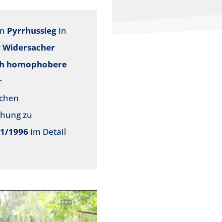
en
Pyrrhussieg
in
r
Widersacher
och homophobere
r
achen
chung zu
1/1996
im Detail