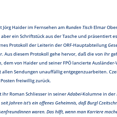
ht Jörg Haider im Fernsehen am
Runden Tisch
Elmar Ober
 aber ein Schriftstück aus der Tasche und präsentiert e
rnes Protokoll der Leiterin der ORF-Hauptabteilung
Gese
r. Aus diesem Protokoll gehe hervor, daß die von ihr ge
, dem von Haider und seiner FPÖ lancierte Ausländer
t allen Sendungen unauffällig entgegenzuarbeiten. Czei
osten freiwillig zurück.
t ihr Roman Schliesser in seiner
Adabei
-Kolumne in der
seit Jahren ist’s ein offenes Geheimnis, daß Burgl Czeitsc
enfreundinnen waren. Das hilft, wenn man Karriere mache