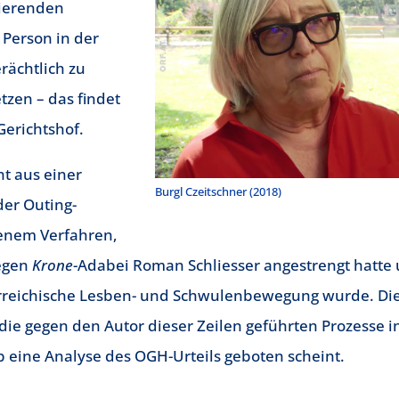
mierenden
 Person in der
rächtlich zu
zen – das findet
Gerichtshof.
ht aus einer
Burgl Czeitschner (2018)
der Outing-
jenem Verfahren,
gegen
Krone
-Adabei Roman Schliesser angestrengt hatte
terreichische Lesben- und Schwulenbewegung wurde. Di
 die gegen den Autor dieser Zeilen geführten Prozesse 
 eine Analyse des OGH-Urteils geboten scheint.