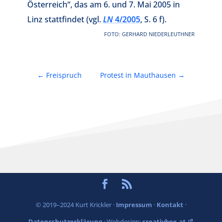
Österreich“, das am 6. und 7. Mai 2005 in
Linz stattfindet (vgl.
LN
4/2005
, S. 6 f).
FOTO: GERHARD NIEDERLEUTHNER
←
Freispruch
Protest in Mauthausen
→
© 2019–2024 Kurt Krickler ·
Impressum
·
Kontakt
·
Datenschutzerklärung
· Webdesign:
creativbox.at