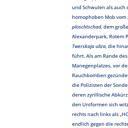
und Schwulen als auch
homophoben Mob vom
ploschtschad,
dem großen
Alexanderpark, Rotem P
Twerskaja uliza,
die hina
führt. Als am Rande des
Manegenplatzes, vor d
Rauchbomben gezündet
die Polizisten der Sond
deren zyrillische Abkü
den Uniformen sich wit
rechts nach links als „H
endlich gegen die rech