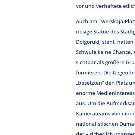
vor und verhaftete etlic
Auch am Twerskaja-Plat
riesige Statue des Stadt
Dolgorukij steht, hatte
Schwule keine Chance, 
sichtbar als größere Gr
formieren. Die Gegend
„besetzten“ den Platz u
enorme Medieninteresse
aus. Um die Aufmerksam
Kamerateams von eine
nationalistischen Duma
der – sicherlich unange