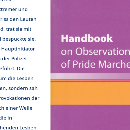
extremer und
riss den Leuten
, trat sie mit
 bespuckte sie.
 Hauptinitiator
 der Polizei
führt. Die
, um die Lesben
en, sondern sah
rovokationen der
ch einer Weile
die in
ehenden Lesben