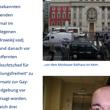
nbekannten
tenden
kmal im
elegenen
rowskij sad),
und danach vor
ntfernten
loschtschad
für
...vor dem Moskauer Rathaus im Keim.
ungsfreiheit“ zu
nsatz zur Gay-
ndgebung vor
rsagt worden.
eich drei