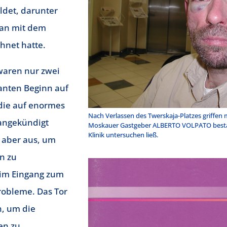
det, darunter
man mit dem
hnet hatte.
waren nur zwei
anten Beginn auf
 die auf enormes
Nach Verlassen des Twerskaja-Platzes griffen 
 angekündigt
Moskauer Gastgeber ALBERTO VOLPATO bestand
Klinik untersuchen ließ.
e aber aus, um
n zu
eim Eingang zum
robleme. Das Tor
, um die
en zu