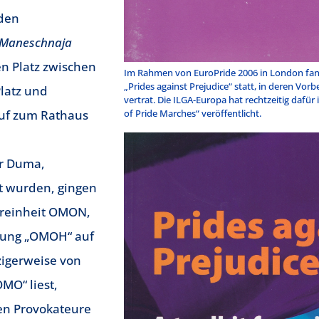
 den
Maneschnaja
 Platz zwischen
Im Rahmen von EuroPride 2006 in London fand
„Prides against Prejudice“ statt, in deren Vor
latz und
vertrat. Die ILGA-Europa hat rechtzeitig dafü
uf zum Rathaus
of Pride Marches“ veröffentlicht.
er Duma,
 wurden, gingen
ereinheit OMON,
rzung „OMOH“ auf
zigerweise von
OMO“ liest,
ten Provokateure