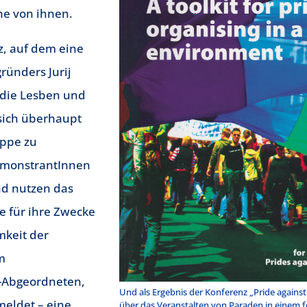
he von ihnen.
z, auf dem eine
gründers Jurij
n die Lesben und
sich überhaupt
uppe zu
emonstrantInnen
nd nutzen das
 für ihre Zwecke
keit der
m
-Abgeordneten,
Und als Ergebnis der Konferenz „Pride against
meldet – eine
über das Veranstalten von Paraden in einem f