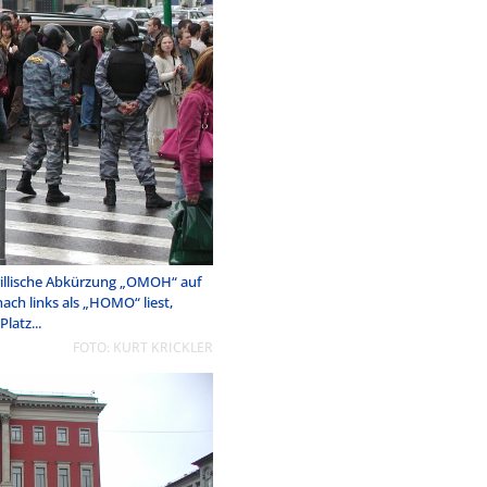
rillische Abkürzung „OMOH“ auf
ach links als „HOMO“ liest,
latz...
FOTO: KURT KRICKLER