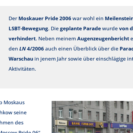
Der
Moskauer Pride 2006
war wohl ein
Meilenstein
LSBT-Bewegung
. Die
geplante Parade
wurde
von 
verhindert
. Neben meinem
Augenzeugenbericht
e
den
LN
4/2006
auch einen Überblick über die
Para
Warschau
in jenem Jahr sowie über einschlägige in
Aktivitäten.
 ob Moskaus
chkow seine
ahmen des
Moscow Pride 06“