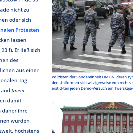
ade nicht zu
en oder sich
onalen Protesten
ken lassen
23 f). Er ließ sich
nnen des
lichen aus einer
Polizisten der Sondereinheit OMON, deren zy
ionalen Tag
den Uniformen sich witzigerweise von rechts n
erstickten jeden Demo-Versuch am Twerskaja-P
tand
[mein
en damit
 daher ihre
Innen wurden
 zweit, höchstens