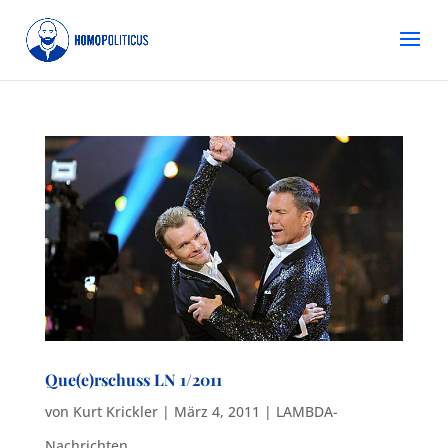
Que(e)rschuss LN 1/2011
von
Kurt Krickler
|
März 4, 2011
|
LAMBDA-
Nachrichten